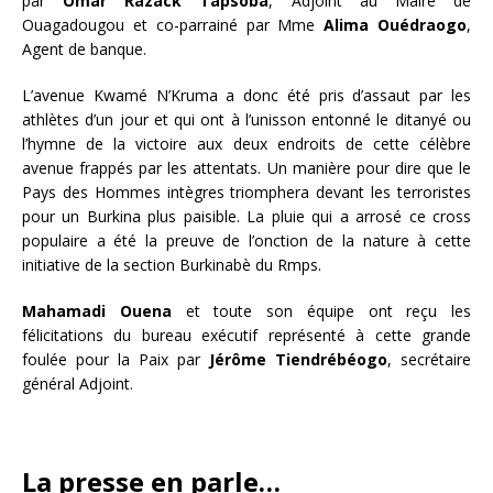
par
Omar Razack Tapsoba
, Adjoint au Maire de
Ouagadougou et co-parrainé par Mme
Alima Ouédraogo
,
Agent de banque.
L’avenue Kwamé N’Kruma a donc été pris d’assaut par les
athlètes d’un jour et qui ont à l’unisson entonné le ditanyé ou
l’hymne de la victoire aux deux endroits de cette célèbre
avenue frappés par les attentats. Un manière pour dire que le
Pays des Hommes intègres triomphera devant les terroristes
pour un Burkina plus paisible. La pluie qui a arrosé ce cross
populaire a été la preuve de l’onction de la nature à cette
initiative de la section Burkinabè du Rmps.
Mahamadi Ouena
et toute son équipe ont reçu les
félicitations du bureau exécutif représenté à cette grande
foulée pour la Paix par
Jérôme Tiendrébéogo
, secrétaire
général Adjoint.
La presse en parle…