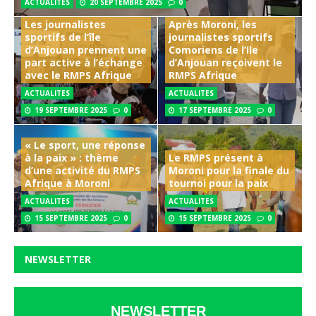
ACTUALITES
20 SEPTEMBRE 2025
0
Les journalistes
Après Moroni, les
sportifs de l’île
journalistes sportifs
d’Anjouan prennent une
Comoriens de l’Ile
part active à l’échange
d’Anjouan reçoivent le
avec le RMPS Afrique
RMPS Afrique
ACTUALITES
ACTUALITES
19 SEPTEMBRE 2025
0
17 SEPTEMBRE 2025
0
« Le sport, une réponse
à la paix » : thème
Le RMPS présent à
d’une activité du RMPS
Moroni pour la finale du
Afrique à Moroni
tournoi pour la paix
ACTUALITES
ACTUALITES
15 SEPTEMBRE 2025
0
15 SEPTEMBRE 2025
0
NEWSLETTER
NEWSLETTER