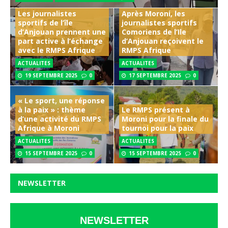
Les journalistes
Après Moroni, les
sportifs de l’île
journalistes sportifs
d’Anjouan prennent une
Comoriens de l’Ile
part active à l’échange
d’Anjouan reçoivent le
avec le RMPS Afrique
RMPS Afrique
ACTUALITES
ACTUALITES
19 SEPTEMBRE 2025
0
17 SEPTEMBRE 2025
0
« Le sport, une réponse
à la paix » : thème
Le RMPS présent à
d’une activité du RMPS
Moroni pour la finale du
Afrique à Moroni
tournoi pour la paix
ACTUALITES
ACTUALITES
15 SEPTEMBRE 2025
0
15 SEPTEMBRE 2025
0
NEWSLETTER
NEWSLETTER