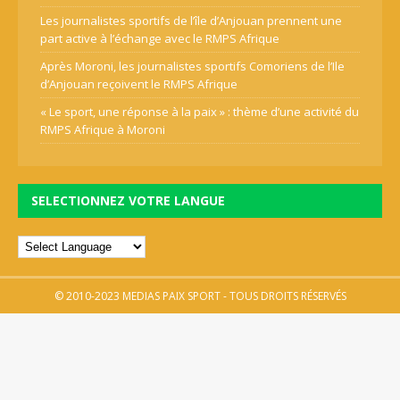
Les journalistes sportifs de l’île d’Anjouan prennent une
part active à l’échange avec le RMPS Afrique
Après Moroni, les journalistes sportifs Comoriens de l’Ile
d’Anjouan reçoivent le RMPS Afrique
« Le sport, une réponse à la paix » : thème d’une activité du
RMPS Afrique à Moroni
SELECTIONNEZ VOTRE LANGUE
© 2010-2023 MEDIAS PAIX SPORT - TOUS DROITS RÉSERVÉS