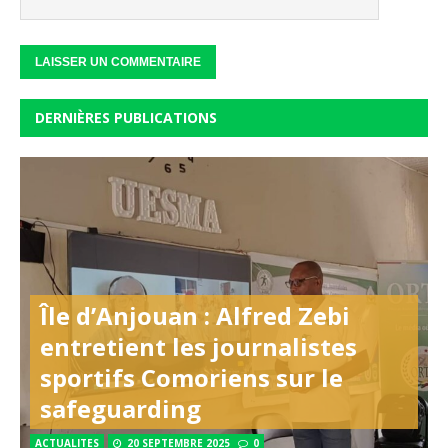
DERNIÈRES PUBLICATIONS
Île d’Anjouan : Alfred Zebi
entretient les journalistes
sportifs Comoriens sur le
safeguarding
ACTUALITES
20 SEPTEMBRE 2025
0